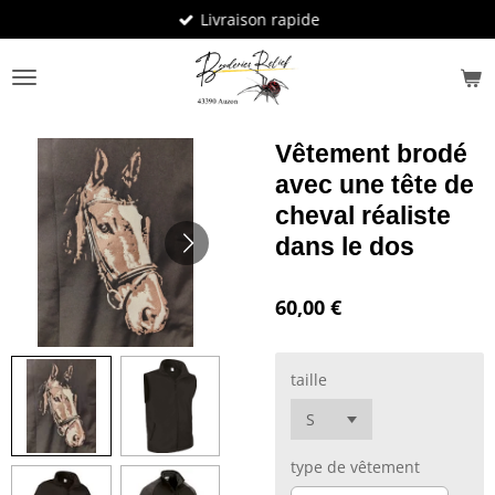
Livraison rapide
Passer
au
contenu
principal
Vêtement brodé
avec une tête de
cheval réaliste
dans le dos
60,00 €
taille
type de vêtement