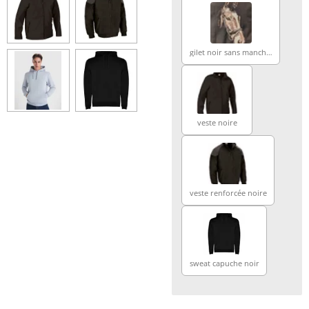
gilet noir sans manches
veste noire
veste renforcée noire
sweat capuche noir